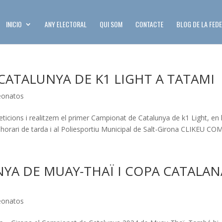
INICIO
ANY ELECTORAL
QUI SOM
CONTACTE
BLOG DE LA FED
CATALUNYA DE K1 LIGHT A TATAMI
onatos
ticions i realitzem el primer Campionat de Catalunya de k1 Light, en 
horari de tarda i al Poliesportiu Municipal de Salt-Girona CLIKEU COM.
YA DE MUAY-THAÏ I COPA CATALAN
onatos