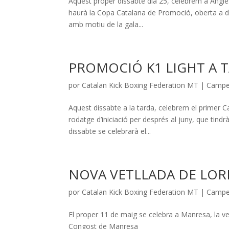
Aquest proper dissabte dia 25, celebrem a Angl
haurà la Copa Catalana de Promoció, oberta a di
amb motiu de la gala...
PROMOCIÓ K1 LIGHT A 
por
Catalan Kick Boxing Federation MT
|
Campe
Aquest dissabte a la tarda, celebrem el primer 
rodatge d’iniciació per després al juny, que tind
dissabte se celebrarà el...
NOVA VETLLADA DE LOR
por
Catalan Kick Boxing Federation MT
|
Campe
El proper 11 de maig se celebra a Manresa, la 
Congost de Manresa