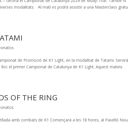
es – Girona el Campionat de Catalunya 2024 de Muay-Thaï. També hi
verses modalitats. Al matí es podrà assistir a una Masterclass gratu
TATAMI
onatos
Campionat de Promoció de K1 Light, en la modalitat de Tatami. Servir
rà lloc el primer Campionat de Catalunya de K1 Light. Aquest mateix
DS OF THE RING
onatos
vetllada amb combats de K1 Començarà a les 18 hores, al Pavelló Nou