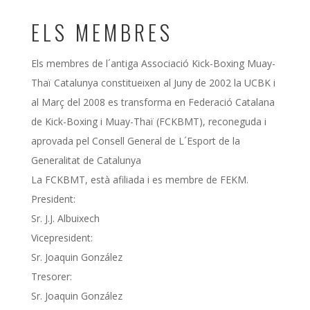
ELS MEMBRES
Els membres de l´antiga Associació Kick-Boxing Muay-
Thaï Catalunya constitueixen al Juny de 2002 la UCBK i
al Març del 2008 es transforma en Federació Catalana
de Kick-Boxing i Muay-Thaï (FCKBMT), reconeguda i
aprovada pel Consell General de L´Esport de la
Generalitat de Catalunya
La FCKBMT, està afiliada i es membre de FEKM.
President:
Sr. J.J. Albuixech
Vicepresident:
Sr. Joaquin González
Tresorer:
Sr. Joaquin González