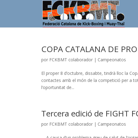
COPA CATALANA DE PRO
por
FCKBMT colaborador
|
Campeonatos
El proper 8 d’octubre, dissabte, tindrà lloc la 
contactes amb el món de la competició per a tot aq
l’oportunitat de...
Tercera edició de FIGH
por
FCKBMT colaborador
|
Campeonatos
A causa d’un problema greu de salut de l’organ