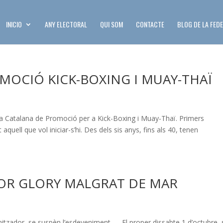
INICIO
ANY ELECTORAL
QUI SOM
CONTACTE
BLOG DE LA FED
MOCIÓ KICK-BOXING I MUAY-THAÏ
Copa Catalana de Promoció per a Kick-Boxing i Muay-Thaï. Primers
uell que vol iniciar-s’hi. Des dels sis anys, fins als 40, tenen
T FOR GLORY MALGRAT DE MAR
itzador, se suspèn l’esdeveniment. El proper dissabte 1 d’octubre, 