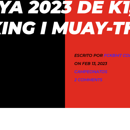
A 2023 DE K1
ING I MUAY-T
ESCRITO POR
FCKBMT C
ON FEB 13, 2023
CAMPEONATOS
2 COMMENTS