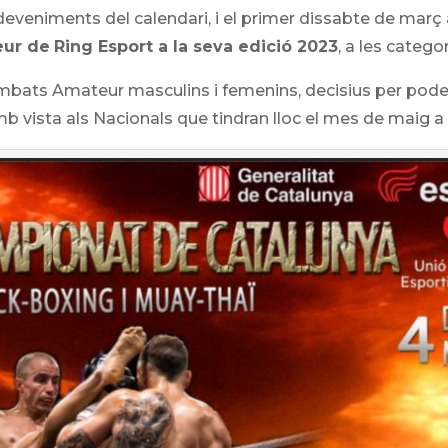
veniments del calendari, i el primer dissabte de març 
eur de
Ring Esport a la seva edició 2023
, a les categor
combats Amateur
masculins i femenins
, decisius per pode
mb vista als Nacionals
que tindran lloc
el mes de maig a 