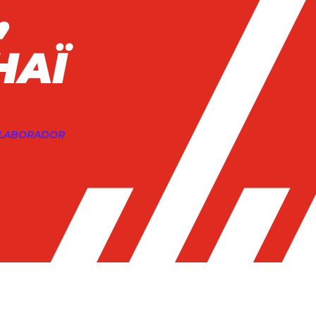
,
HAÏ
OLABORADOR