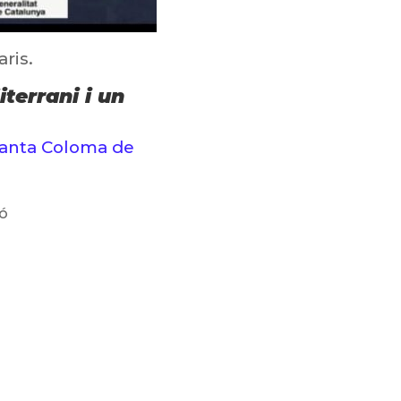
ris.
terrani i un
Santa Coloma de
ló