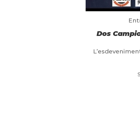
Ent
Dos Campion
L’esdeveniment
S