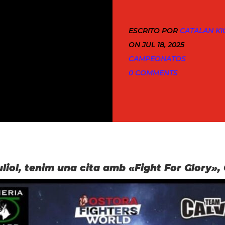
ESCRITO POR
CATALAN KI
ON JUL 18, 2025
CAMPEONATOS
0 COMMENTS
juliol, tenim una cita amb «Fight For Glory»,