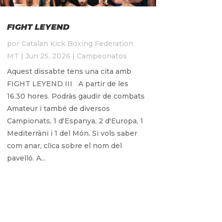
FIGHT LEYEND
por
Catalan Kick Boxing Federation
MT
|
Jun 25, 2026
|
Campeonatos
Aquest dissabte tens una cita amb
FIGHT LEYEND III A partir de les
16.30 hores. Podràs gaudir de combats
Amateur i també de diversos
Campionats, 1 d'Espanya, 2 d'Europa, 1
Mediterràni i 1 del Món. Si vols saber
com anar, clica sobre el nom del
pavelló. A...