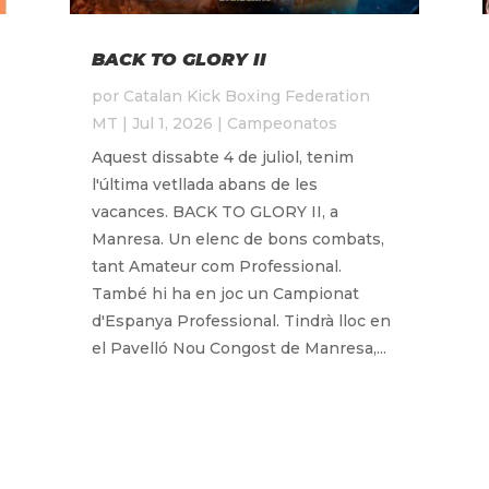
BACK TO GLORY II
por
Catalan Kick Boxing Federation
MT
|
Jul 1, 2026
|
Campeonatos
Aquest dissabte 4 de juliol, tenim
l'última vetllada abans de les
vacances. BACK TO GLORY II, a
Manresa. Un elenc de bons combats,
tant Amateur com Professional.
També hi ha en joc un Campionat
d'Espanya Professional. Tindrà lloc en
el Pavelló Nou Congost de Manresa,...