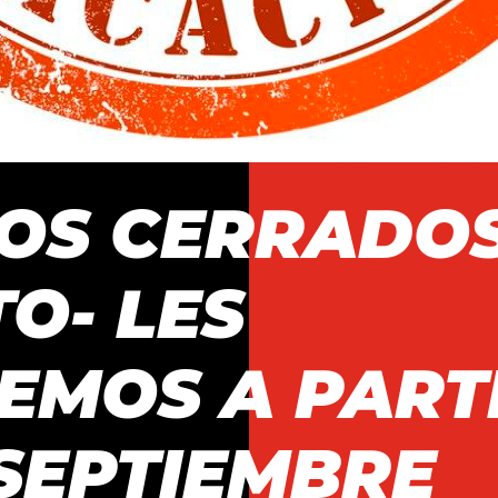
OS CERRADO
O- LES
EMOS A PART
 SEPTIEMBRE