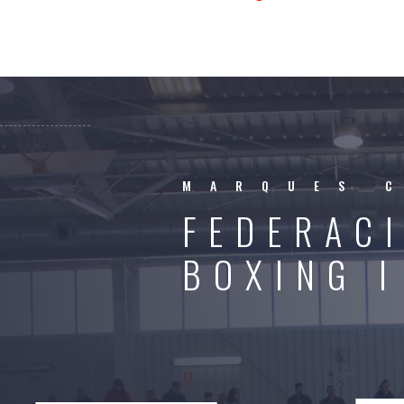
MARQUES 
FEDERACI
BOXING I