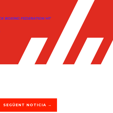
CK BOXING FEDERATION MT
S
SEGÜENT NOTICIA
→