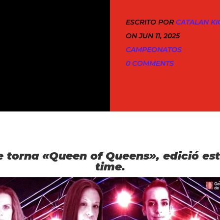
ESCRITO POR
CATALAN KI
ON JUN 11, 2025
CAMPEONATOS
0 COMMENTS
e torna «Queen of Queens», edició e
time.