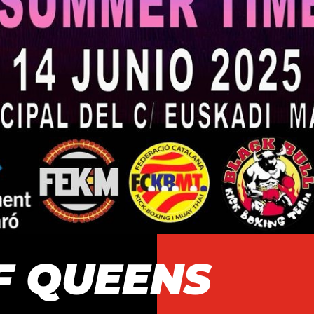
F QUEENS