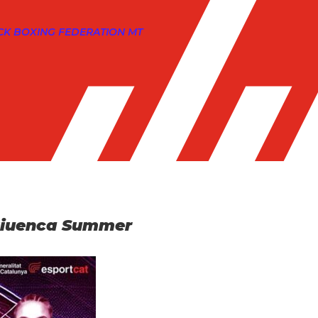
CK BOXING FEDERATION MT
stiuenca Summer