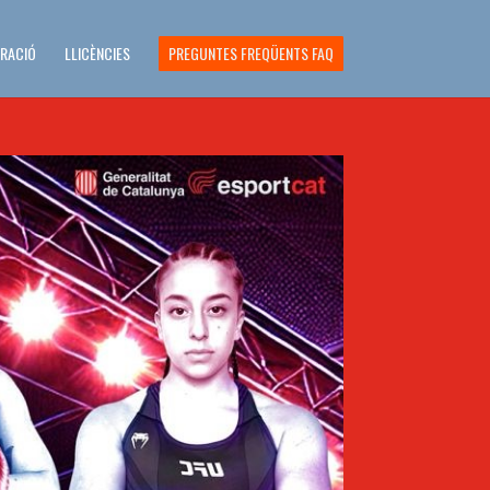
ERACIÓ
LLICÈNCIES
PREGUNTES FREQÜENTS FAQ