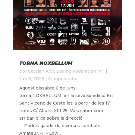
TORNA NOXBELLUM
por
Catalan Kick Boxing Federation MT
|
Jun 2, 2026
|
Campeonatos
Aquest dissabte 6 de juny,
torna NOXBELLUM, en la seva 5a edició En
Sant Vicenç de Castellet, a partir de les 17
hores C/ Alfons XIII 25 Vols saber com
arribar, clica sobre la direcció
Podràs gaudir de diversos combats
Amateur, K1 - Low...