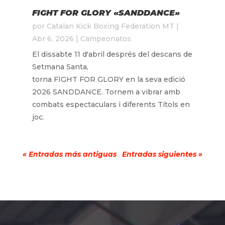
FIGHT FOR GLORY «SANDDANCE»
por
Catalan Kick Boxing Federation MT
|
Abr 6, 2026
|
Campeonatos
El dissabte 11 d'abril després del descans de
Setmana Santa,
torna FIGHT FOR GLORY en la seva edició
2026 SANDDANCE. Tornem a vibrar amb
combats espectaculars i diferents Títols en
joc.
« Entradas más antiguas
Entradas siguientes »