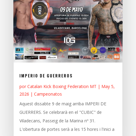
IMPERIO DE GUERREROS
por
Catalan Kick Boxing Federation MT
|
May 5,
2026
|
Campeonatos
Aquest dissabte 9 de maig arriba IMPERI DE
GUERRERS. Se celebrarà en el "CUBIC" de
Viladecans, Passeig de la Marina nº 31.
L'obertura de portes serà a les 15 hores i l'inici a