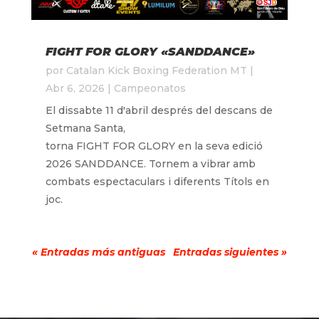
FIGHT FOR GLORY «SANDDANCE»
por
Catalan Kick Boxing Federation MT
|
Abr 6, 2026
|
Campeonatos
El dissabte 11 d'abril després del descans de
Setmana Santa,
torna FIGHT FOR GLORY en la seva edició
2026 SANDDANCE. Tornem a vibrar amb
combats espectaculars i diferents Títols en
joc.
« Entradas más antiguas
Entradas siguientes »