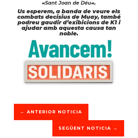
«
Sant Joan de Déu
«.
Us esperem, a banda de veure els
combats decisius de Muay, també
podreu gaudir d’exibicions de K1 i
ajudar amb aquesta causa tan
noble.
←
ANTERIOR NOTICIA
SEGÜENT NOTICIA
→